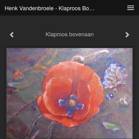
Henk Vandenbroele - Klaproos Bovenaan
Tog
navi
Klaproos bovenaan