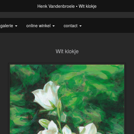
Henk Vandenbroele
Wit klokje
galerie
online winkel
contact
Wit klokje