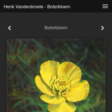
Henk Vandenbroele - Boterbloem
Tog
navi
Boterbloem