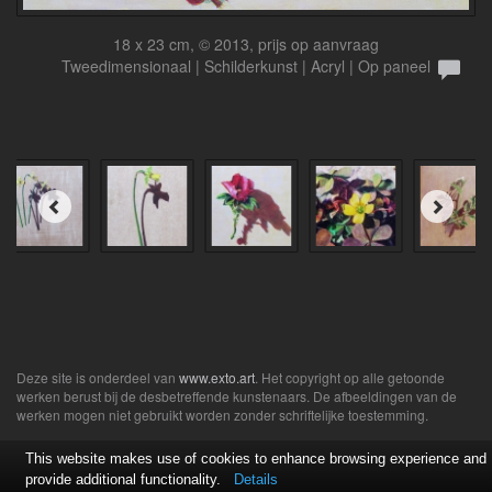
18 x 23 cm, © 2013, prijs op aanvraag
Tweedimensionaal | Schilderkunst | Acryl | Op paneel
Deze site is onderdeel van
www.exto.art
. Het copyright op alle getoonde
werken berust bij de desbetreffende kunstenaars. De afbeeldingen van de
werken mogen niet gebruikt worden zonder schriftelijke toestemming.
This website makes use of cookies to enhance browsing experience and
provide additional functionality.
Details