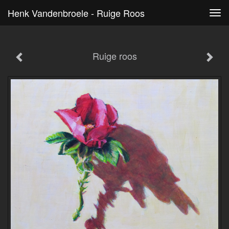
Henk Vandenbroele - Ruige Roos
Tog
navi
Ruige roos