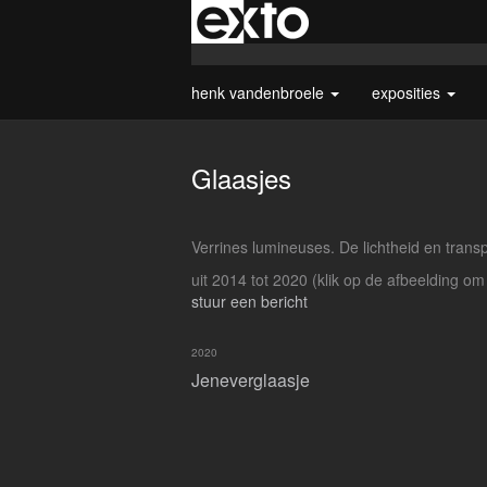
henk vandenbroele
exposities
Glaasjes
Verrines lumineuses. De lichtheid en transp
uit 2014 tot 2020
(klik op de afbeelding om
stuur een bericht
2020
Jeneverglaasje