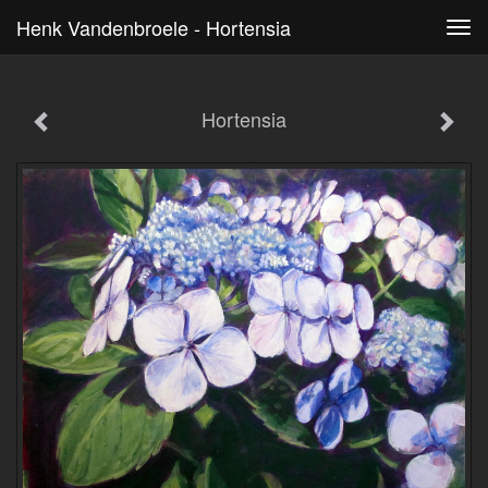
Henk Vandenbroele - Hortensia
Tog
navi
Hortensia