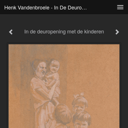
Henk Vandenbroele - In De Deuropening Met De Kinderen
Tog
navi
In de deuropening met de kinderen