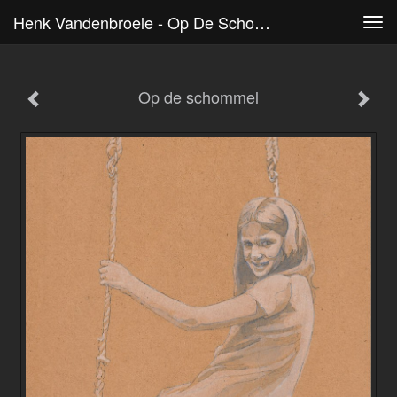
Henk Vandenbroele - Op De Schommel
Tog
navi
Op de schommel