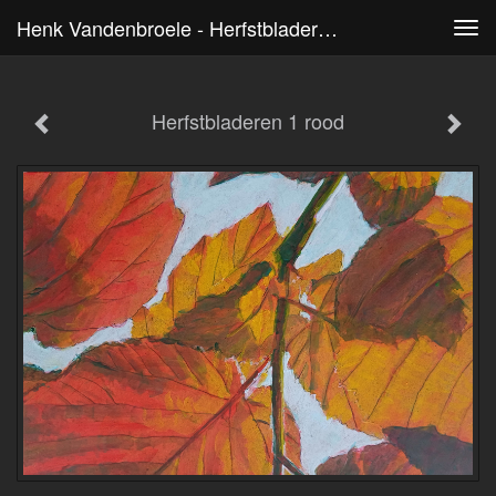
Henk Vandenbroele - Herfstbladeren 1 Rood
Tog
navi
Herfstbladeren 1 rood