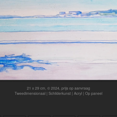
21 x 29 cm, © 2024, prijs op aanvraag
Tweedimensionaal | Schilderkunst | Acryl | Op paneel