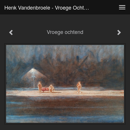
Henk Vandenbroele - Vroege Ochtend
Tog
navi
Vroege ochtend